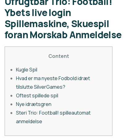
Ufrugtbar Trio: Football!
Ybets live login
Spillemaskine, Skuespil
foran Morskab Anmeldelse
Content
Kugle Spil
Hvad er ma nyeste Fodbold idræt
tilslutte SilverGames?
Oftest spillede spil
Nye idrætsgren
Steri Trio: Football! spilleautomat
anmeldelse