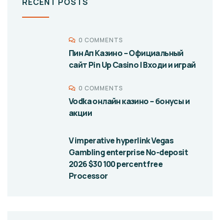
RECENT POSTS
0 COMMENTS
Пин Ап Казино – Официальный
сайт Pin Up Casino | Входи и играй
0 COMMENTS
Vodka онлайн казино – бонусы и
акции
V imperative hyperlink Vegas
Gambling enterprise No-deposit
2026 $30 100 percent free
Processor