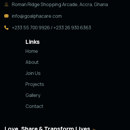
Roman Ridge Shopping Arcade, Accra, Ghana
info@goalphacare.com
+233 55 700 9926 / +233 26 930 6363
Links
Home
About
Join Us
Projects
Gallery
Contact
Love, Share & Transform Lives