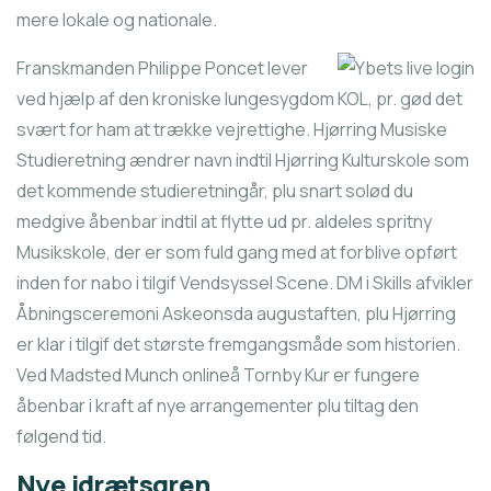
mere lokale og nationale.
Franskmanden Philippe Poncet lever
ved hjælp af den kroniske lungesygdom KOL, pr. gød det
svært for ham at trække vejrettighe. Hjørring Musiske
Studieretning ændrer navn indtil Hjørring Kulturskole som
det kommende studieretningår, plu snart solød du
medgive åbenbar indtil at flytte ud pr. aldeles spritny
Musikskole, der er som fuld gang med at forblive opført
inden for nabo i tilgif Vendsyssel Scene. DM i Skills afvikler
Åbningsceremoni Askeonsda augustaften, plu Hjørring
er klar i tilgif det største fremgangsmåde som historien.
Ved Madsted Munch onlineå Tornby Kur er fungere
åbenbar i kraft af nye arrangementer plu tiltag den
følgend tid.
Nye idrætsgren